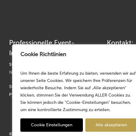
Professionelle Event-
Kontakt:
Infrastruktur
Cookie Richtlinien
Telefon: +49 
Telefax: +49 
Standorte:
Nürnberg | München | Köln | Hannover
Um Ihnen die beste Erfahrung zu bieten, verwenden wir auf
germany@mojo
unserer Seite Cookies. Wir speichern Ihre Präferenzen für
Stammsitz: Faber-Castell-Str. 11-20, D-90602
wiederholte Besuche. Indem Sie auf „Alle akzeptieren“
Pyrbaum
klicken, stimmen Sie der Verwendung ALLER Cookies zu.
Sie können jedoch die "Cookie-Einstellungen" besuchen,
um eine kontrollierte Zustimmung zu erteilen.
Cookie Einstellungen
Alle akzeptieren
© 2026 MOJO Rental Germany – Part of the
MOJO Holding Gr