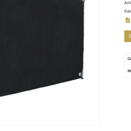
Art
Kat
Z
G
M