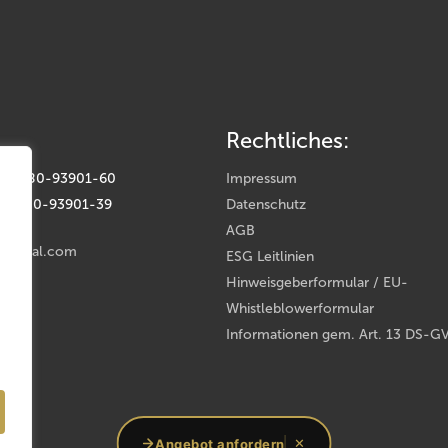
Rechtliches:
(0) 9180-93901-60
Impressum
(0) 9180-93901-39
Datenschutz
AGB
rental.com
ESG Leitlinien
Hinweisgeberformular / EU-
Whistleblowerformular
Informationen gem. Art. 13 DS-G
oup
Angebot anfordern
✕