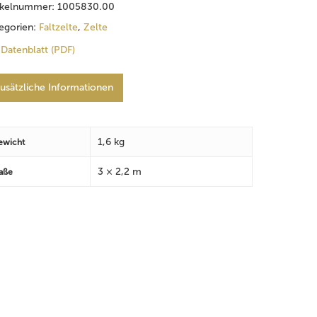
ikelnummer:
1005830.00
egorien:
Faltzelte
,
Zelte
Datenblatt (PDF)
usätzliche Informationen
1,6 kg
ewicht
3 × 2,2 m
aße