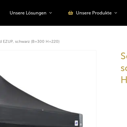
Unsere Lösungen
Unsere Produkte
o search or ESC to close
d EZUP, schwarz (B=300 H=220)
S
s
H