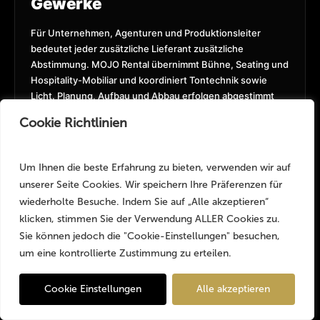
Gewerke
Für Unternehmen, Agenturen und Produktionsleiter
bedeutet jeder zusätzliche Lieferant zusätzliche
Abstimmung. MOJO Rental übernimmt Bühne, Seating und
Hospitality-Mobiliar und koordiniert Tontechnik sowie
Licht. Planung, Aufbau und Abbau erfolgen abgestimmt
über das Projekt hinweg.
Cookie Richtlinien
Um Ihnen die beste Erfahrung zu bieten, verwenden wir auf
unserer Seite Cookies. Wir speichern Ihre Präferenzen für
Professionelle Corporate-Produktion entsteht
durch das Zusammenspiel aller Gewerke. MOJO
wiederholte Besuche. Indem Sie auf „Alle akzeptieren“
Rental koordiniert Bühne, Sound, Light, Seating
klicken, stimmen Sie der Verwendung ALLER Cookies zu.
und Hospitality-Mobiliar innerhalb eines
Sie können jedoch die "Cookie-Einstellungen" besuchen,
abgestimmten Gesamtkonzepts.
um eine kontrollierte Zustimmung zu erteilen.
Angebotsanfrage
✕
Cookie Einstellungen
Alle akzeptieren
6.000