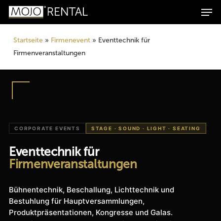
Men
Skip
Products
to
search
Suchen
main
Startseite
»
Firmenevent
»
Eventtechnik für
content
Firmenveranstaltungen
CORPORATE EVENTS
STAGE · SOUND · LIGHT · SEATING
Eventtechnik für
Firmenveranstaltungen
Bühnentechnik, Beschallung, Lichttechnik und
Bestuhlung für Hauptversammlungen,
Produktpräsentationen, Kongresse und Galas.