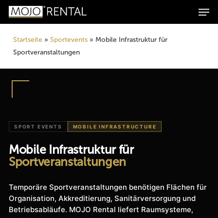
Men
Skip
Products
to
search
Suchen
main
Startseite
»
Sportevents
»
Mobile Infrastruktur für
content
Sportveranstaltungen
SPORT EVENTS
MOBILE INFRASTRUCTURE
Mobile Infrastruktur für
Sportveranstaltungen
Temporäre Sportveranstaltungen benötigen Flächen für
Organisation, Akkreditierung, Sanitärversorgung und
Betriebsabläufe. MOJO Rental liefert Raumsysteme,