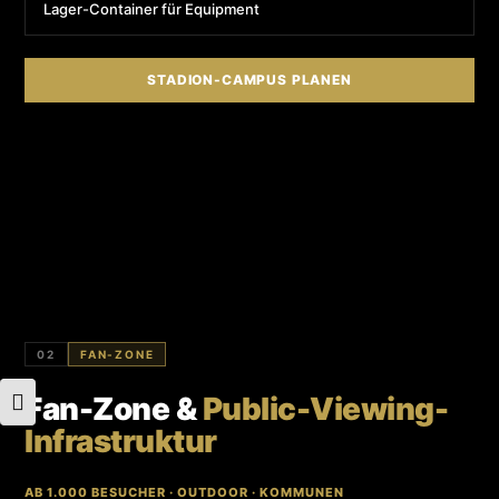
Lager-Container für Equipment
STADION-CAMPUS PLANEN
02
FAN-ZONE
Fan-Zone &
Public-Viewing-
Schrift vergrößern
Infrastruktur
AB 1.000 BESUCHER · OUTDOOR · KOMMUNEN