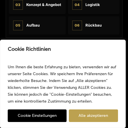
Konzept & Angebot
Logistik
03
04
Aufbau
Rückbau
05
06
Cookie Richtlinien
SCHRITT 01
BRIEFING
Briefing & Infrastrukturbedarf
Um Ihnen die beste Erfahrung zu bieten, verwenden wir auf
unserer Seite Cookies. Wir speichern Ihre Präferenzen für
wiederholte Besuche. Indem Sie auf „Alle akzeptieren“
Wir klären Sportformat, Location, Besucherzahl und
klicken, stimmen Sie der Verwendung ALLER Cookies zu.
Zeitfenster. Welche Zonen entstehen, welche Bereiche
Sie können jedoch die "Cookie-Einstellungen" besuchen,
gleichzeitig genutzt werden und welche Flächen zur
um eine kontrollierte Zustimmung zu erteilen.
Verfügung stehen, bildet die Grundlage für das
Infrastrukturkonzept.
Angebotsanfrage
✕
Cookie Einstellungen
Alle akzeptieren