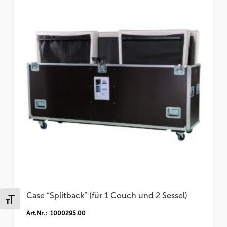
Case “Splitback” (für 1 Couch und 2 Sessel)
Schrift vergrößern
Art.Nr.: 1000295.00