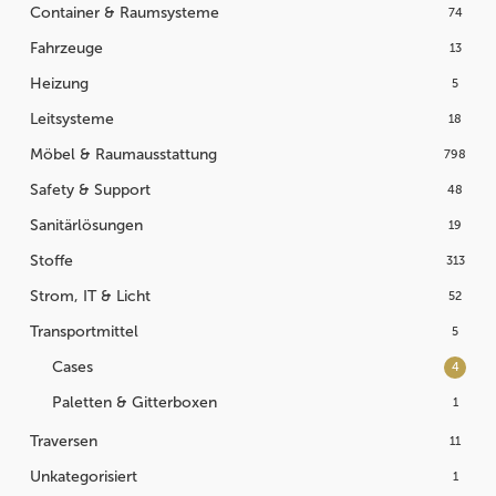
Container & Raumsysteme
74
Fahrzeuge
13
Heizung
5
Leitsysteme
18
Möbel & Raumausstattung
798
Safety & Support
48
Sanitärlösungen
19
Stoffe
313
Strom, IT & Licht
52
Transportmittel
5
Cases
4
Paletten & Gitterboxen
1
Traversen
11
Unkategorisiert
1