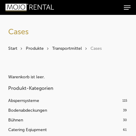
Men
Zum
Zur
Skip
Products
Inhalt
Navigation
to
search
Suchen
springen
springen
main
content
Cases
Start
Produkte
Transportmittel
Cases
Warenkorb ist leer.
Produkt-Kategorien
Absperrsysteme
115
Bodenabdeckungen
39
Bühnen
30
Catering Eqiupment
61