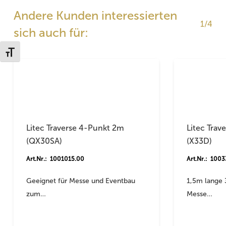
Andere Kunden interessierten
1/4
sich auch für:
Schrift vergrößern
Litec Traverse 4-Punkt 2m
Litec Trav
(QX30SA)
(X33D)
Art.Nr.: 1001015.00
Art.Nr.: 100
Geeignet für Messe und Eventbau
1,5m lange 
zum…
Messe…