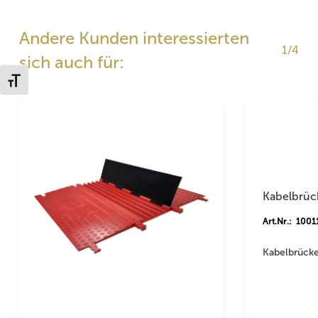
Andere Kunden interessierten
1/4
sich auch für:
Schrift vergrößern
Kabelbrüc
Art.Nr.: 1001
Kabelbrücke