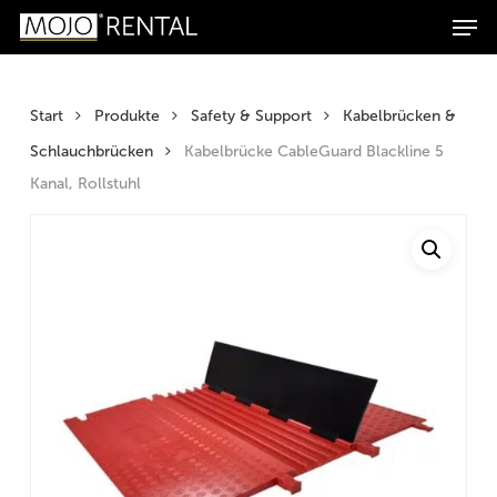
Men
Zum
Zur
Skip
Products
Inhalt
Navigation
to
search
Suchen
springen
springen
main
content
Start
Produkte
Safety & Support
Kabelbrücken &
Schlauchbrücken
Kabelbrücke CableGuard Blackline 5
Kanal, Rollstuhl