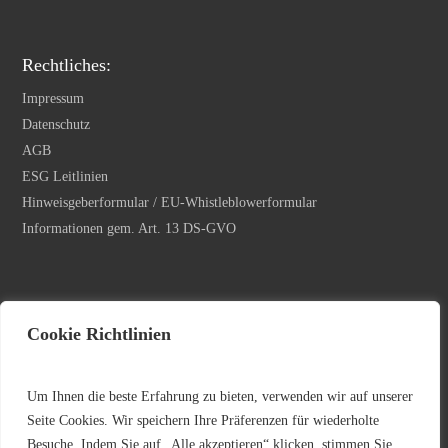
Rechtliches:
Impressum
Datenschutz
AGB
ESG Leitlinien
Hinweisgeberformular / EU-Whistleblowerformular
Informationen gem. Art. 13 DS-GVO
Newsletter Anmeldung
Cookie Richtlinien
Ihre E-Mail Adresse
*
Um Ihnen die beste Erfahrung zu bieten, verwenden wir auf unserer
Seite Cookies. Wir speichern Ihre Präferenzen für wiederholte
Besuche. Indem Sie auf „Alle akzeptieren“ klicken, stimmen Sie