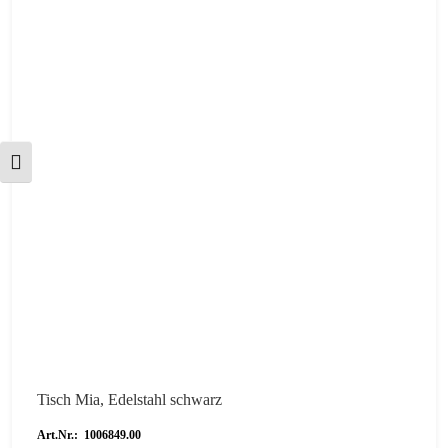
Schrift vergrößern
Tisch Mia, Edelstahl schwarz
Art.Nr.: 1006849.00