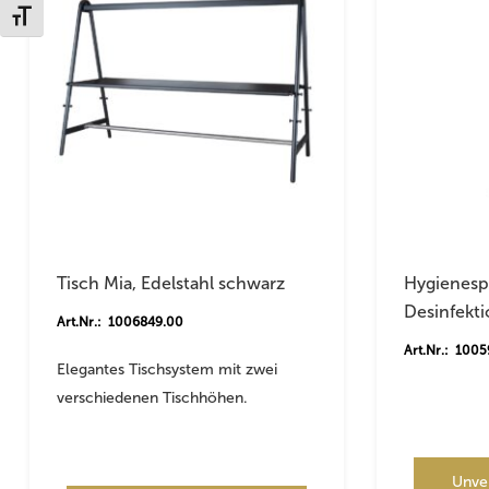
Schrift vergrößern
Tisch Mia, Edelstahl schwarz
Hygienespe
Desinfekti
Art.Nr.: 1006849.00
Art.Nr.: 100
Elegantes Tischsystem mit zwei
verschiedenen Tischhöhen.
Unve