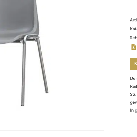
Art
Kat
Sch
B
Der
Rei
Stu
gew
In 