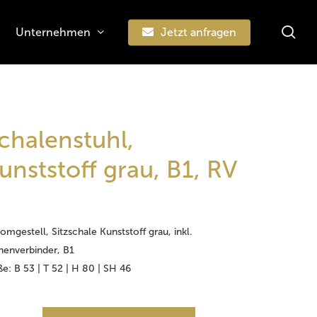
sea
Unternehmen
Jetzt anfragen
Suchen
chalenstuhl,
unststoff grau, B1, RV
omgestell, Sitzschale Kunststoff grau, inkl.
henverbinder, B1
e: B 53 | T 52 | H 80 | SH 46