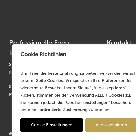
Professionelle Event-
Kontakt:
Infrastruktur
Cookie Richtlinien
Telefon: +49 
Telefax: +49 
Standorte:
Nürnberg | München | Köln | Hannover
Um Ihnen die beste Erfahrung zu bieten, verwenden wir auf
germany@mojo
unserer Seite Cookies. Wir speichern Ihre Präferenzen für
Stammsitz: Faber-Castell-Str. 11-20, D-90602
wiederholte Besuche. Indem Sie auf „Alle akzeptieren“
Pyrbaum
klicken, stimmen Sie der Verwendung ALLER Cookies zu.
Sie können jedoch die "Cookie-Einstellungen" besuchen,
um eine kontrollierte Zustimmung zu erteilen.
Cookie Einstellungen
Alle akzeptieren
© 2026 MOJO Rental Germany – Part of the
MOJO Holding Gr