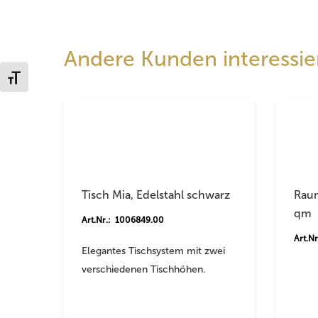
Andere Kunden interessier
Schrift vergrößern
Tisch Mia, Edelstahl schwarz
Raum
qm
Art.Nr.: 1006849.00
Art.N
Elegantes Tischsystem mit zwei
verschiedenen Tischhöhen.