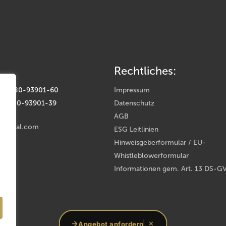
Rechtliches:
(0) 9180-93901-60
Impressum
(0) 9180-93901-39
Datenschutz
AGB
rental.com
ESG Leitlinien
Hinweisgeberformular / EU-
Whistleblowerformular
Informationen gem. Art. 13 DS-G
oup
Angebot anfordern
✕