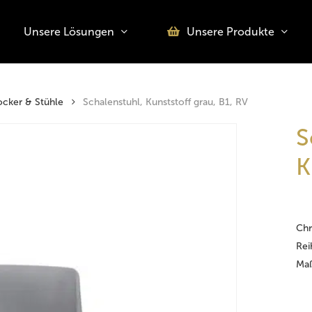
Unsere Lösungen
Unsere Produkte
o search or ESC to close
cker & Stühle
Schalenstuhl, Kunststoff grau, B1, RV
S
K
Chr
Rei
Maß