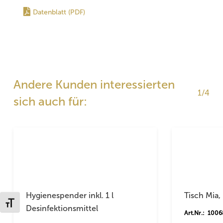
Datenblatt (PDF)
Andere Kunden interessierten
1/4
sich auch für:
Hygienespender inkl. 1 l
Tisch Mia,
Schrift vergrößern
Desinfektionsmittel
Art.Nr.: 100