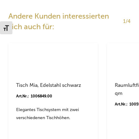
Andere Kunden interessierten
1/4
sich auch für:
Schrift vergrößern
Tisch Mia, Edelstahl schwarz
Raumluftfi
qm
Art.Nr.: 1006849.00
Art.Nr.: 100
Elegantes Tischsystem mit zwei
verschiedenen Tischhöhen.