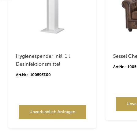
Hygienespender inkl. 1 l
Sessel Che
Desinfektionsmittel
Art.Nr.: 100
Art.Nr.: 1005967.00
Unve
Unverbindlich Anfragen