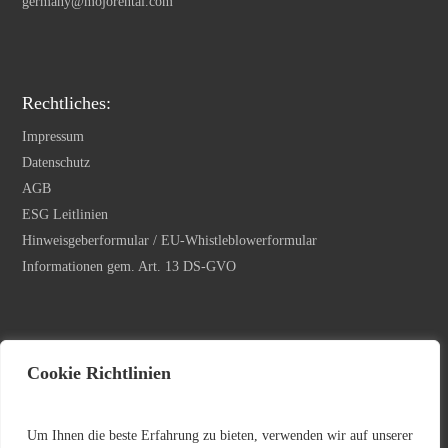
germany@mojorental.com
Rechtliches:
Impressum
Datenschutz
AGB
ESG Leitlinien
Hinweisgeberformular / EU-Whistleblowerformular
Informationen gem. Art. 13 DS-GVO
Newsletter Anmeldung
Cookie Richtlinien
Ihre E-Mail Adresse
*
Um Ihnen die beste Erfahrung zu bieten, verwenden wir auf unserer