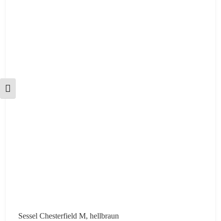
Schrift vergrößern
Sessel Chesterfield M, hellbraun