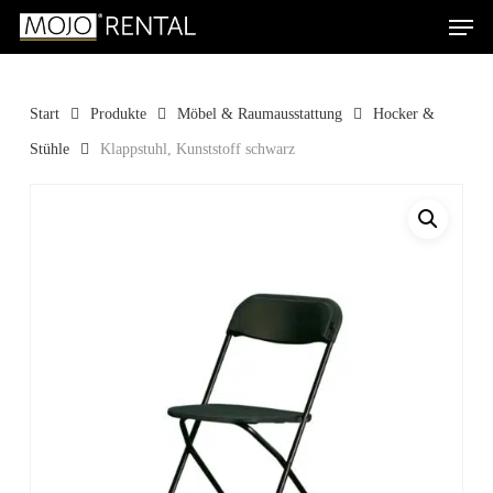
Men
Skip
Products
to
search
Suchen
main
content
Start
Produkte
Möbel & Raumausstattung
Hocker &
Stühle
Klappstuhl, Kunststoff schwarz