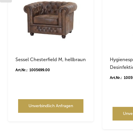
Sessel Chesterfield M, hellbraun
Hygienespe
Desinfekti
Art.Nr.: 1005699.00
Art.Nr.: 100
Unverbindlich Anfragen
Unve