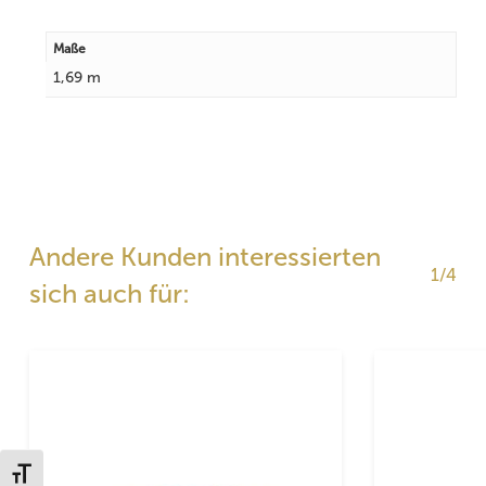
Maße
1,69 m
Andere Kunden interessierten
1/4
sich auch für:
Schrift vergrößern