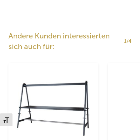
Andere Kunden interessierten
1/4
sich auch für:
Schrift vergrößern