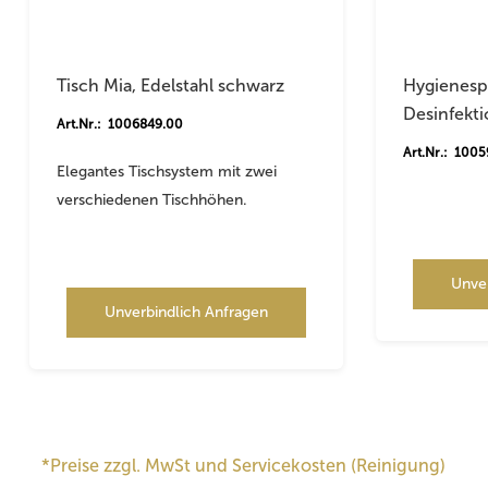
Tisch Mia, Edelstahl schwarz
Hygienespe
Desinfekti
Art.Nr.: 1006849.00
Art.Nr.: 100
Elegantes Tischsystem mit zwei
verschiedenen Tischhöhen.
Unve
Unverbindlich Anfragen
*Preise zzgl. MwSt und Servicekosten (Reinigung)