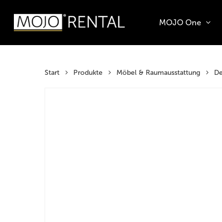
Zum
Zur
Skip
Inhalt
Navigation
to
MOJO One
springen
springen
main
Products
content
search
Hit enter t
Start
Produkte
Möbel & Raumausstattung
De