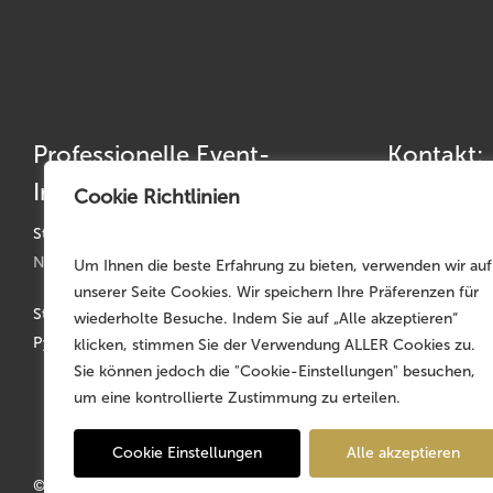
Professionelle Event-
Kontakt:
Infrastruktur
Cookie Richtlinien
Telefon: +49 
Telefax: +49 
Standorte:
Nürnberg | München | Köln | Hannover
Um Ihnen die beste Erfahrung zu bieten, verwenden wir auf
germany@mojo
unserer Seite Cookies. Wir speichern Ihre Präferenzen für
Stammsitz: Faber-Castell-Str. 11-20, D-90602
wiederholte Besuche. Indem Sie auf „Alle akzeptieren“
Pyrbaum
klicken, stimmen Sie der Verwendung ALLER Cookies zu.
Sie können jedoch die "Cookie-Einstellungen" besuchen,
um eine kontrollierte Zustimmung zu erteilen.
Cookie Einstellungen
Alle akzeptieren
© 2026 MOJO Rental Germany – Part of the
MOJO Holding Gr