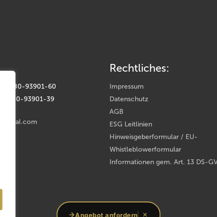
Rechtliches:
(0) 9180-93901-60
Impressum
(0) 9180-93901-39
Datenschutz
AGB
rental.com
ESG Leitlinien
Hinweisgeberformular / EU-
Whistleblowerformular
Informationen gem. Art. 13 DS-G
oup
Angebot anfordern
✕