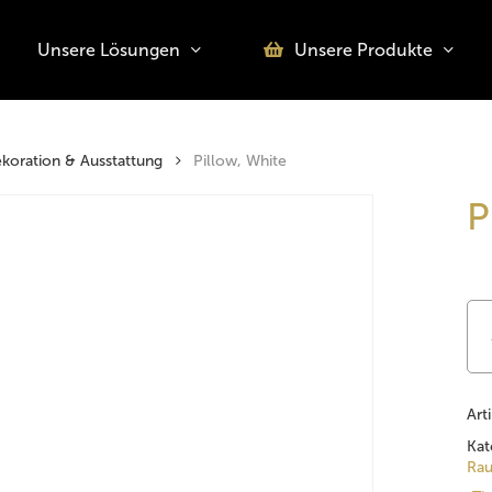
Unsere Lösungen
Unsere Produkte
o search or ESC to close
koration & Ausstattung
Pillow, White
P
Art
Kat
Rau