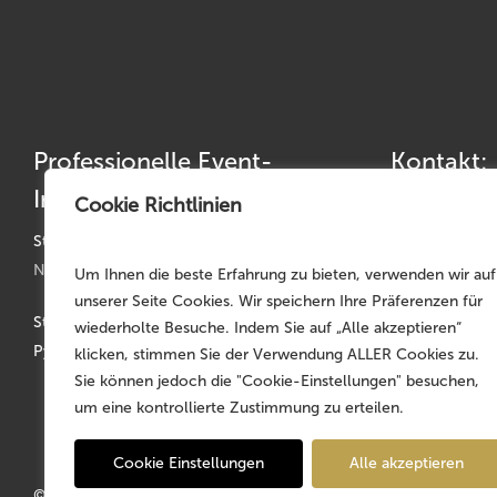
Professionelle Event-
Kontakt:
Infrastruktur
Cookie Richtlinien
Telefon: +49 
Telefax: +49 
Standorte:
Nürnberg | München | Köln | Hannover
Um Ihnen die beste Erfahrung zu bieten, verwenden wir auf
germany@mojo
unserer Seite Cookies. Wir speichern Ihre Präferenzen für
Stammsitz: Faber-Castell-Str. 11-20, D-90602
wiederholte Besuche. Indem Sie auf „Alle akzeptieren“
Pyrbaum
klicken, stimmen Sie der Verwendung ALLER Cookies zu.
Sie können jedoch die "Cookie-Einstellungen" besuchen,
um eine kontrollierte Zustimmung zu erteilen.
Cookie Einstellungen
Alle akzeptieren
© 2026 MOJO Rental Germany – Part of the
MOJO Holding Gr