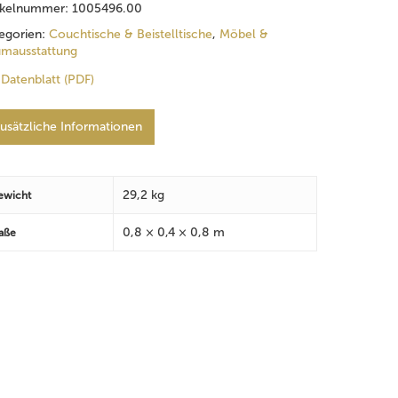
ikelnummer:
1005496.00
egorien:
Couchtische & Beistelltische
,
Möbel &
mausstattung
Datenblatt (PDF)
usätzliche Informationen
29,2 kg
ewicht
0,8 × 0,4 × 0,8 m
aße