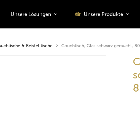
Unsere Lösungen
Unsere Produkte
o search or ESC to close
uchtische & Beistelltische
Couchtisch, Glas schwarz geraucht, 8
C
s
8