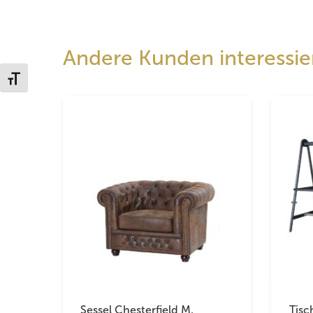
Andere Kunden interessier
Schrift vergrößern
Sessel Chesterfield M,
Tisc