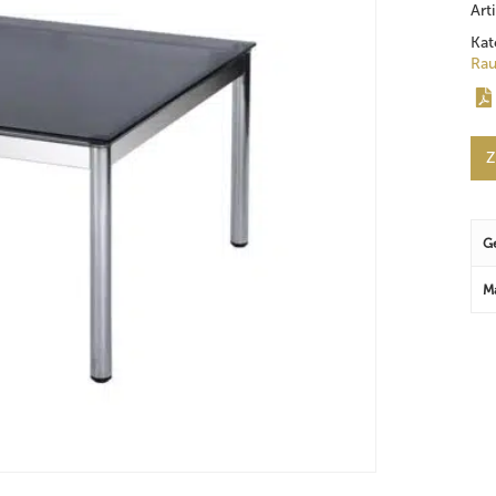
Art
Kat
Rau
Z
G
M