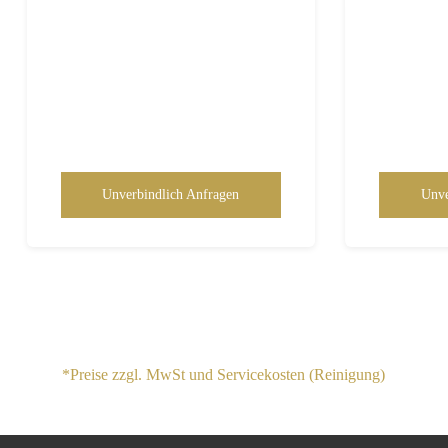
Unverbindlich Anfragen
Unve
*Preise zzgl. MwSt und Servicekosten (Reinigung)