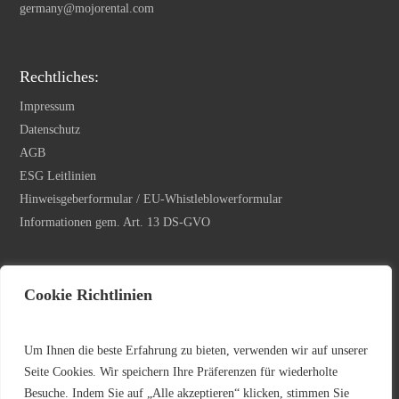
germany@mojorental.com
Rechtliches:
Impressum
Datenschutz
AGB
ESG Leitlinien
Hinweisgeberformular / EU-Whistleblowerformular
Informationen gem. Art. 13 DS-GVO
Newsletter Anmeldung
Cookie Richtlinien
Ihre E-Mail Adresse
*
Um Ihnen die beste Erfahrung zu bieten, verwenden wir auf unserer
Seite Cookies. Wir speichern Ihre Präferenzen für wiederholte
Besuche. Indem Sie auf „Alle akzeptieren“ klicken, stimmen Sie