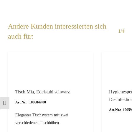
Andere Kunden interessierten sich
1/4
auch für:
Tisch Mia, Edelstahl schwarz
Hygienespend
Desinfektion
Art.Nr.: 1006849.00
Schrift vergrößern
Art.Nr.: 10059
Elegantes Tischsystem mit zwei
verschiedenen Tischhöhen.