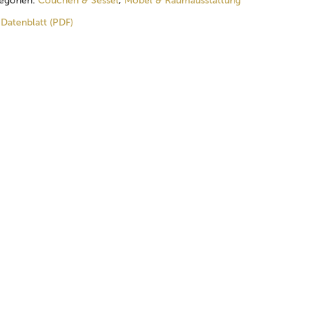
egorien:
Couchen & Sessel
,
Möbel & Raumausstattung
Datenblatt (PDF)