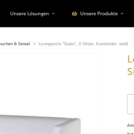
Unsere Lösungen
Unsere Produkte
o search or ESC to close
uchen & Sessel
Loungesofa “Qubo”, 2-Sitzer, Kunstleder, weiß
L
S
Art