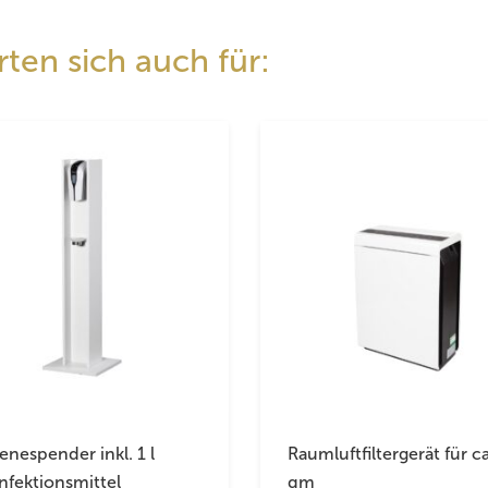
ten sich auch für:
enespender inkl. 1 l
Raumluftfiltergerät für c
nfektionsmittel
qm