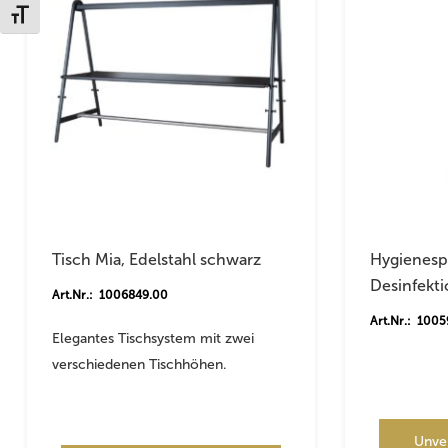
Schrift vergrößern
Tisch Mia, Edelstahl schwarz
Hygienespe
Desinfekti
Art.Nr.: 1006849.00
Art.Nr.: 100
Elegantes Tischsystem mit zwei
verschiedenen Tischhöhen.
Unve