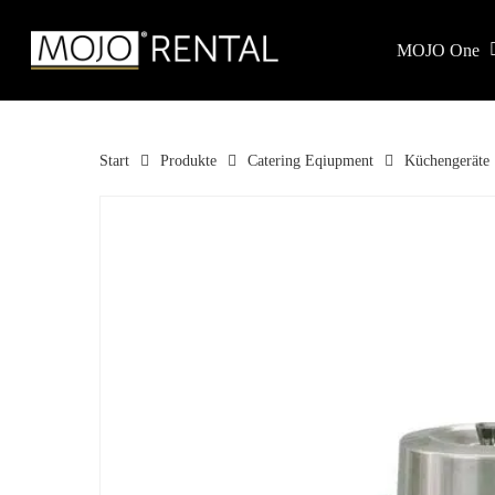
Skip
to
MOJO One
main
Products
content
search
Hit enter to 
Start
Produkte
Catering Eqiupment
Küchengeräte