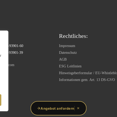
Rechtliches:
) 9180-93901-60
Impressum
) 9180-93901-39
Datenschutz
r
AGB
ntal.com
ESG Leitlinien
Hinweisgeberformular / EU-Whistlebl
Informationen gem. Art. 13 DS-GVO
Angebot anfordern
✕