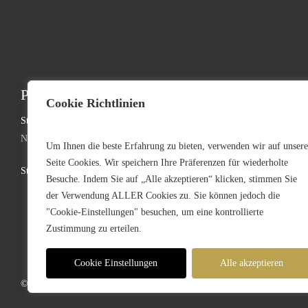
Professionelle Event-Infrastruktur
Kontakt:
Cookie Richtlinien
Standorte:
Telefon: +49 (0
Nürnberg | München | Köln | Hannover
Telefax: +49 (0
Um Ihnen die beste Erfahrung zu bieten, verwenden wir auf unsere
Seite Cookies. Wir speichern Ihre Präferenzen für wiederholte
Stammsitz: Faber-Castell-Str. 11-20, D-90602 Pyrbaum
germany@mojore
Besuche. Indem Sie auf „Alle akzeptieren“ klicken, stimmen Sie
der Verwendung ALLER Cookies zu. Sie können jedoch die
"Cookie-Einstellungen" besuchen, um eine kontrollierte
Zustimmung zu erteilen.
Cookie Einstellungen
Alle akzeptieren
© 2026 MOJO Rental Germany – Part of the
MOJO Holding Group