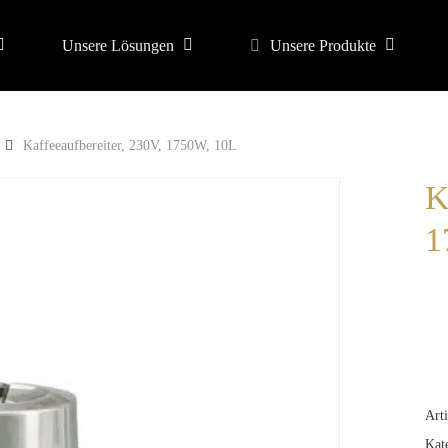
Unsere Lösungen
Unsere Produkte
search or ESC to close
Kaffeeaufbereiter, 230V, 1750W, 10L
K
1
Art
Kat