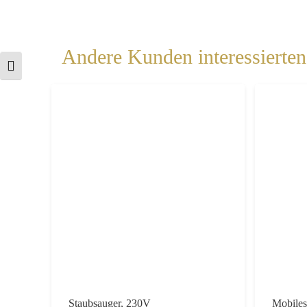
Andere Kunden interessierten 
Schrift vergrößern
Staubsauger, 230V
Mobile