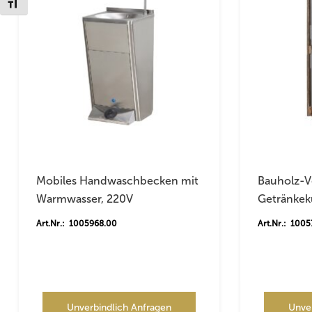
Schrift vergrößern
Mobiles Handwaschbecken mit
Bauholz-V
Warmwasser, 220V
Getränkek
Art.Nr.: 1005968.00
Art.Nr.: 100
Unverbindlich Anfragen
Unve