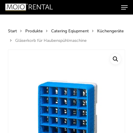
Men
Zum
Zur
Skip
Products
Inhalt
Navigation
to
search
Suchen
springen
springen
main
content
Start
Produkte
Catering Eqiupment
Küchengeräte
Gläserkorb für Haubenspühlmaschine