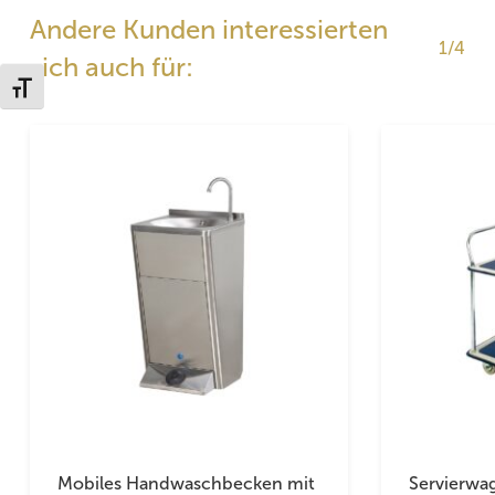
Andere Kunden interessierten
1/4
sich auch für:
Schrift vergrößern
Mobiles Handwaschbecken mit
Servierwag