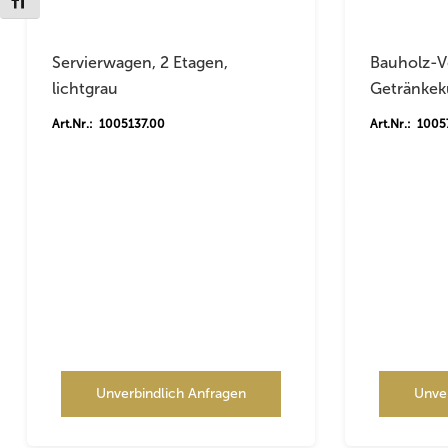
Schrift vergrößern
Servierwagen, 2 Etagen,
Bauholz-V
lichtgrau
Getränkek
Art.Nr.: 1005137.00
Art.Nr.: 100
Unverbindlich Anfragen
Unve