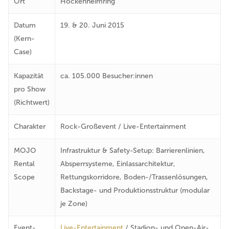
Ort
Hockenheimring
Datum
19. & 20. Juni 2015
(Kern-
Case)
Kapazität
ca. 105.000 Besucher:innen
pro Show
(Richtwert)
Charakter
Rock-Großevent / Live-Entertainment
MOJO
Infrastruktur & Safety-Setup: Barrierenlinien,
Rental
Absperrsysteme, Einlassarchitektur,
Scope
Rettungskorridore, Boden-/Trassenlösungen,
Backstage- und Produktionsstruktur (modular
je Zone)
Event-
Live-Entertainment
/ Stadion- und Open-Air-