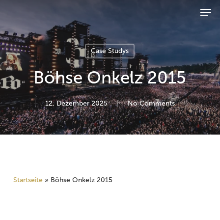
Men
Zum
Zur
Skip
Products
Inhalt
Navigation
to
search
Suchen
springen
springen
main
content
Case Studys
Böhse Onkelz 2015
12. Dezember 2025
No Comments
Startseite
»
Böhse Onkelz 2015