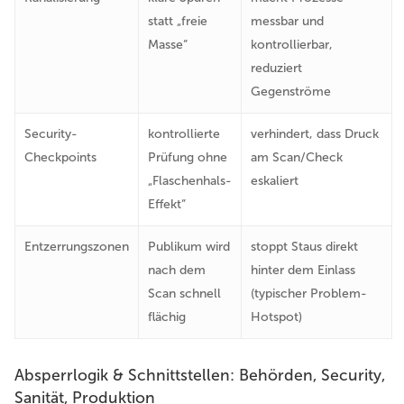
statt „freie
messbar und
Masse“
kontrollierbar,
reduziert
Gegenströme
Security-
kontrollierte
verhindert, dass Druck
Checkpoints
Prüfung ohne
am Scan/Check
„Flaschenhals-
eskaliert
Effekt“
Entzerrungszonen
Publikum wird
stoppt Staus direkt
nach dem
hinter dem Einlass
Scan schnell
(typischer Problem-
flächig
Hotspot)
Absperrlogik & Schnittstellen: Behörden, Security,
Sanität, Produktion