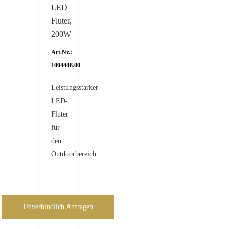
LED
Fluter,
200W
Art.Nr.:
1004448.00
Leistungsstarker
LED-
Fluter
für
den
Outdoorbereich.
Unverbindlich Anfragen