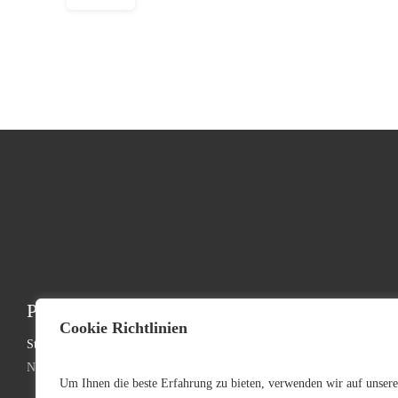
Professionelle Event-Infrastruktur
Kontakt:
Cookie Richtlinien
Standorte:
Telefon: +49 (0
Nürnberg | München | Köln | Hannover
Telefax: +49 (0
Um Ihnen die beste Erfahrung zu bieten, verwenden wir auf unsere