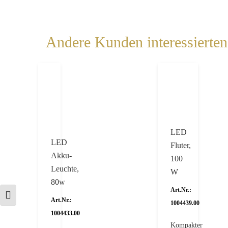
Andere Kunden interessierten 
LED
LED
Fluter,
Akku-
100
Leuchte,
W
80w
Art.Nr.:
Schrift vergrößern
Art.Nr.:
1004439.00
1004433.00
Kompakter