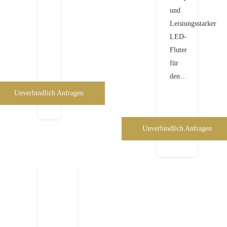
und
Leistungsstarker
LED-
Fluter
für
den…
Unverbindlich Anfragen
Unverbindlich Anfragen