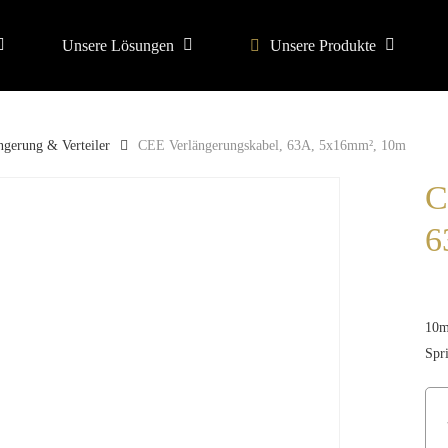
Unsere Lösungen
Unsere Produkte
search or ESC to close
gerung & Verteiler
CEE Verlängerungskabel, 63A, 5x16mm², 10m
C
6
10m
Spr