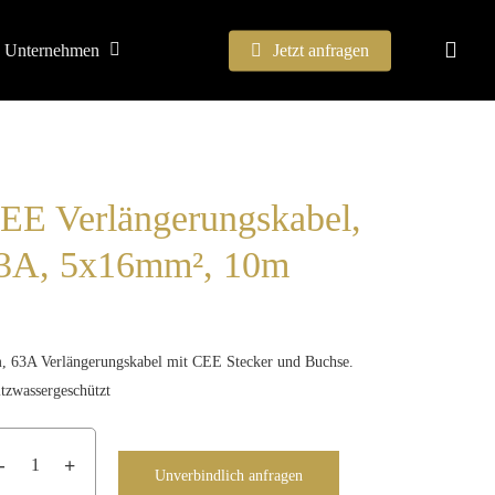
sear
Unternehmen
Jetzt anfragen
Suchen
EE Verlängerungskabel,
3A, 5x16mm², 10m
, 63A Verlängerungskabel mit CEE Stecker und Buchse.
itzwassergeschützt
Unverbindlich anfragen