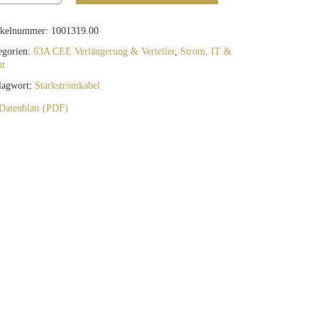
ikelnummer:
1001319.00
egorien:
63A CEE Verlängerung & Verteiler
,
Strom, IT &
ht
lagwort:
Starkstromkabel
Datenblatt (PDF)