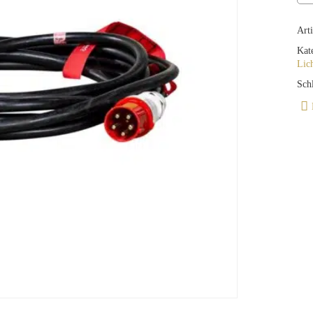
Art
Kat
Lic
Sch