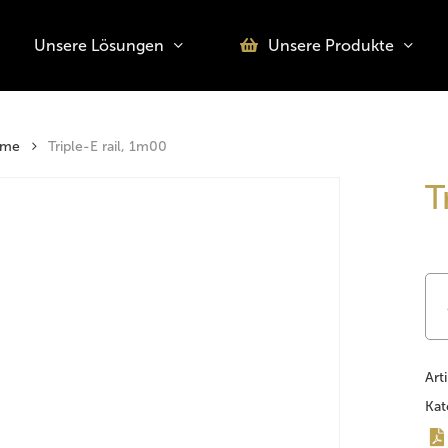
Unsere Lösungen
Unsere Produkte
o search or ESC to close
eme
Triple-E rail, 1m00
T
Art
Kat