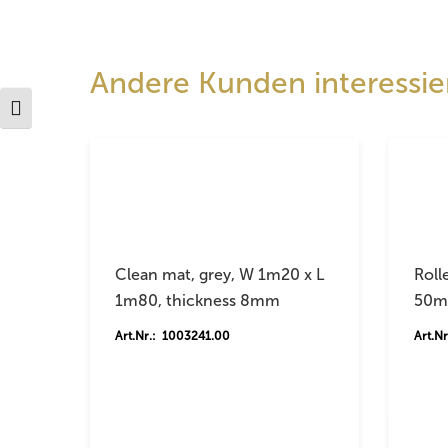
Andere Kunden interessier
Schrift vergrößern
Clean mat, grey, W 1m20 x L
Roll
1m80, thickness 8mm
50m
Art.Nr.: 1003241.00
Art.N