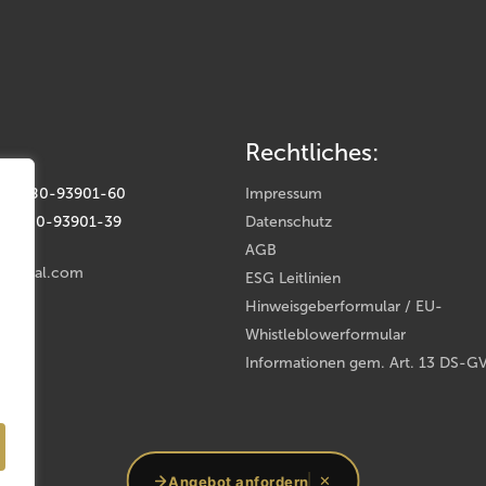
Rechtliches:
(0) 9180-93901-60
Impressum
(0) 9180-93901-39
Datenschutz
AGB
rental.com
ESG Leitlinien
Hinweisgeberformular / EU-
Whistleblowerformular
Informationen gem. Art. 13 DS-G
oup
Angebot anfordern
✕