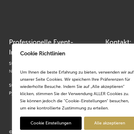
Professionelle Event-
Kontakt:
Infrastruktur
Cookie Richtlinien
Telefon: +49 
Telefax: +49 
Standorte:
Nürnberg | München | Köln | Hannover
Um Ihnen die beste Erfahrung zu bieten, verwenden wir auf
germany@mojo
unserer Seite Cookies. Wir speichern Ihre Präferenzen für
Stammsitz: Faber-Castell-Str. 11-20, D-90602
wiederholte Besuche. Indem Sie auf „Alle akzeptieren“
Pyrbaum
klicken, stimmen Sie der Verwendung ALLER Cookies zu.
Sie können jedoch die "Cookie-Einstellungen" besuchen,
um eine kontrollierte Zustimmung zu erteilen.
Cookie Einstellungen
Alle akzeptieren
© 2026 MOJO Rental Germany – Part of the
MOJO Holding Gr