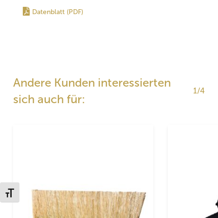
Datenblatt (PDF)
Andere Kunden interessierten
1/4
sich auch für:
Schrift vergrößern