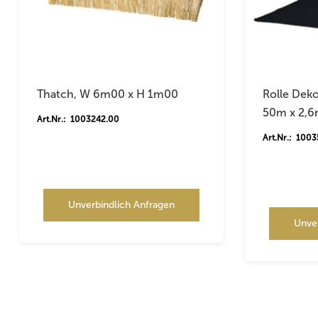
Thatch, W 6m00 x H 1m00
Rolle Dek
50m x 2,
Art.Nr.: 1003242.00
Art.Nr.: 100
Unverbindlich Anfragen
Unve