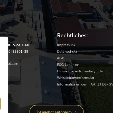
Rechtliches:
(0) 9180-93901-60
Impressum
(0) 9180-93901-39
Datenschutz
AGB
rental.com
ESG Leitlinien
Hinweisgeberformular / EU-
Whistleblowerformular
Informationen gem. Art. 13 DS-G
oup
Angebot anfordern
✕