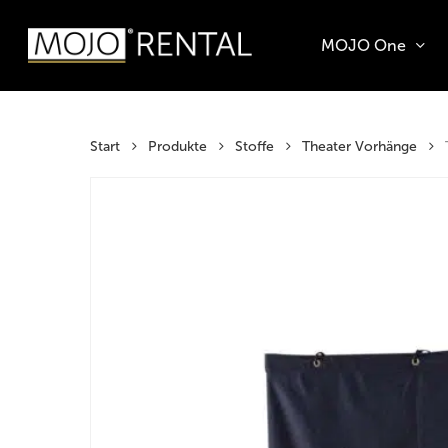
Zum
Zur
Skip
Inhalt
Navigation
to
MOJO One
springen
springen
main
Products
content
search
Hit enter t
Start
Produkte
Stoffe
Theater Vorhänge