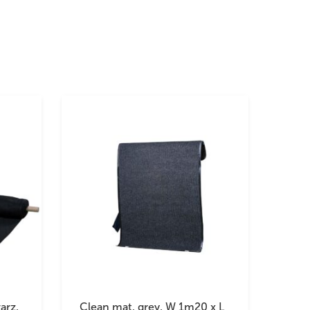
arz,
Clean mat, grey, W 1m20 x L