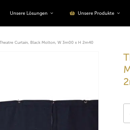
Unsere Lösungen
Unsere Produkte
o search or ESC to close
Theatre Curtain, Black Molton, W 3m00 x H 2m40
T
M