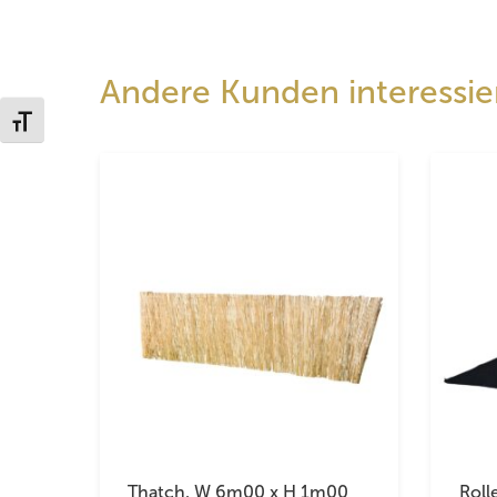
Andere Kunden interessier
Schrift vergrößern
Thatch, W 6m00 x H 1m00
Roll