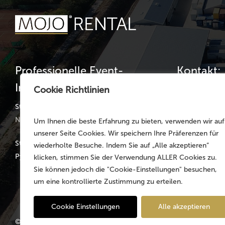
Professionelle Event-
Kontakt:
Infrastruktur
Cookie Richtlinien
Telefon: +49 
Telefax: +49 
Standorte:
Nürnberg | München | Köln | Hannover
Um Ihnen die beste Erfahrung zu bieten, verwenden wir auf
germany@mojo
unserer Seite Cookies. Wir speichern Ihre Präferenzen für
Stammsitz: Faber-Castell-Str. 11-20, D-90602
wiederholte Besuche. Indem Sie auf „Alle akzeptieren“
Pyrbaum
klicken, stimmen Sie der Verwendung ALLER Cookies zu.
Sie können jedoch die "Cookie-Einstellungen" besuchen,
um eine kontrollierte Zustimmung zu erteilen.
Cookie Einstellungen
Alle akzeptieren
© 2026 MOJO Rental Germany – Part of the
MOJO Holding Gr