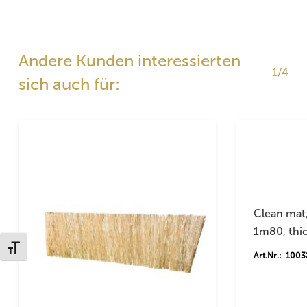
Andere Kunden interessierten
1/4
sich auch für:
Clean mat,
1m80, th
Schrift vergrößern
Art.Nr.: 100