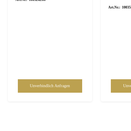
Art.Nr.: 10035
Unverbindlich Anfragen
Unve