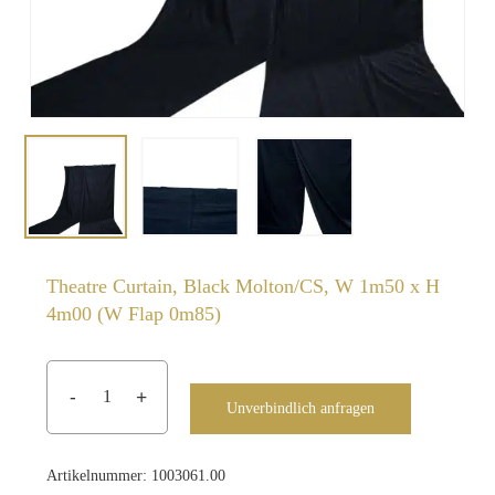
Theatre Curtain, Black Molton/CS, W 1m50 x H
4m00 (W Flap 0m85)
Unverbindlich anfragen
Artikelnummer:
1003061.00