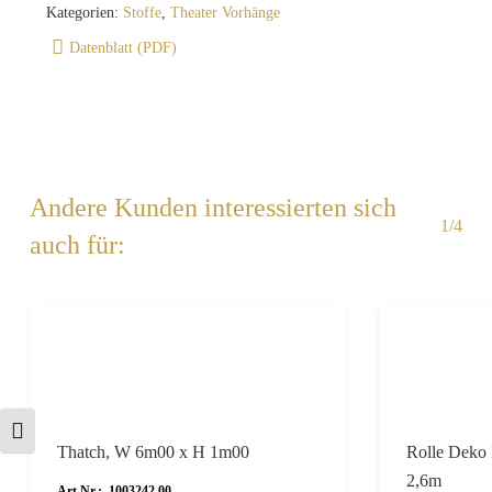
Kategorien:
Stoffe
,
Theater Vorhänge
Datenblatt (PDF)
Andere Kunden interessierten sich
1/4
auch für:
Schrift vergrößern
Thatch, W 6m00 x H 1m00
Rolle Deko 
2,6m
Art.Nr.: 1003242.00