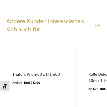
Andere Kunden interessierten
1/4
sich auch für:
Thatch, W 6m00 x H 1m00
Rolle Dek
60m x 1,
Art.Nr.: 1003242.00
Schrift vergrößern
Art.Nr.: 100