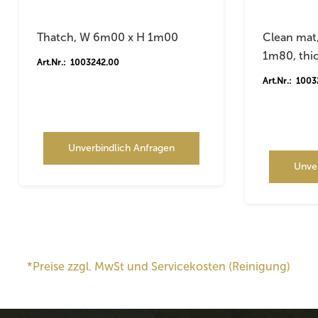
Thatch, W 6m00 x H 1m00
Clean mat,
1m80, th
Art.Nr.: 1003242.00
Art.Nr.: 100
Unverbindlich Anfragen
Unve
*Preise zzgl. MwSt und Servicekosten (Reinigung)