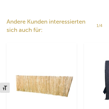
Andere Kunden interessierten
1/4
sich auch für:
Schrift vergrößern