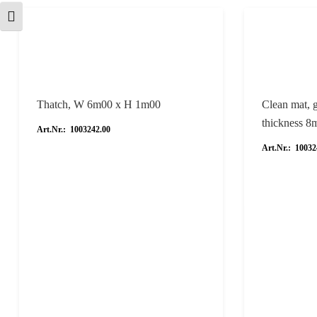
Schrift vergrößern
Thatch, W 6m00 x H 1m00
Clean mat, 
thickness 
Art.Nr.: 1003242.00
Art.Nr.: 10032