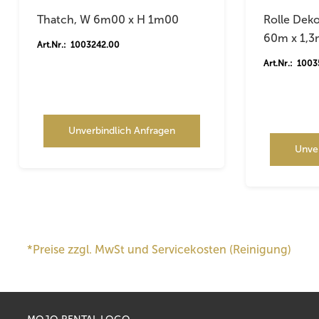
Thatch, W 6m00 x H 1m00
Rolle Dek
60m x 1,
Art.Nr.: 1003242.00
Art.Nr.: 100
Unverbindlich Anfragen
Unve
*Preise zzgl. MwSt und Servicekosten (Reinigung)