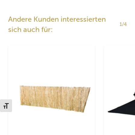
Andere Kunden interessierten
1/4
sich auch für:
Schrift vergrößern