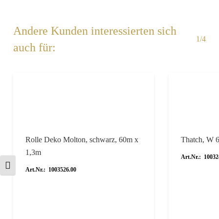
Andere Kunden interessierten sich
1/4
auch für:
Rolle Deko Molton, schwarz, 60m x
Thatch, W 
1,3m
Art.Nr.: 10032
Schrift vergrößern
Art.Nr.: 1003526.00