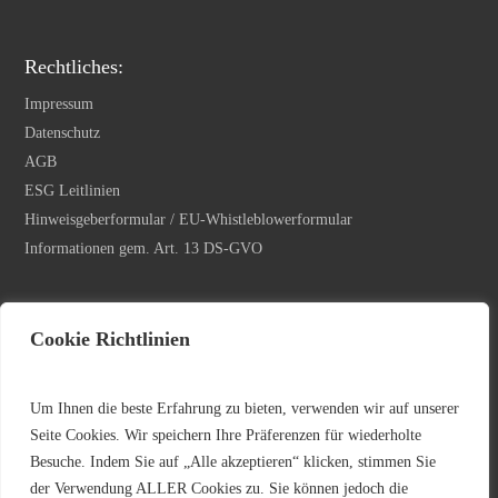
Rechtliches:
Impressum
Datenschutz
AGB
ESG Leitlinien
Hinweisgeberformular / EU-Whistleblowerformular
Informationen gem. Art. 13 DS-GVO
Newsletter Anmeldung
Cookie Richtlinien
Ihre E-Mail Adresse
*
Um Ihnen die beste Erfahrung zu bieten, verwenden wir auf unserer
Seite Cookies. Wir speichern Ihre Präferenzen für wiederholte
Besuche. Indem Sie auf „Alle akzeptieren“ klicken, stimmen Sie
der Verwendung ALLER Cookies zu. Sie können jedoch die