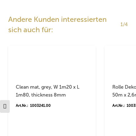
Andere Kunden interessierten
1/4
sich auch für:
Clean mat, grey, W 1m20 x L
Rolle Dek
1m80, thickness 8mm
50m x 2,
Art.Nr.: 1003241.00
Art.Nr.: 100
Schrift vergrößern