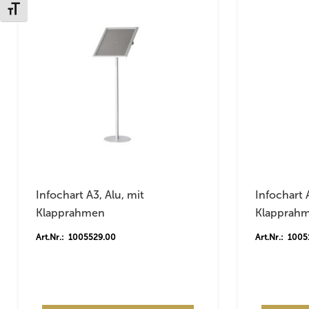
Schrift vergrößern
Infochart A3, Alu, mit
Infochart 
Klapprahmen
Klapprah
Art.Nr.: 1005529.00
Art.Nr.: 100