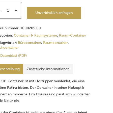
Unverbindlich anfragen
ikelnummer:
1000209.00
egorien:
Container & Raumsysteme
,
Raum-Container
lagwörter:
Bürocontainer
,
Raumcontainer
,
hcontainer
Datenblatt (PDF)
eschreibung
Zusätzliche Informationen
 10″ Container ist mit Holzrippen verkleidet, die eine
öne Patina bieten. Der Container in seiner Holzoptik
nnert an moderne Tiny Houses und passt sich wunderbar
die Natur ein.
r der Container ist nicht nur etwas fürs Auge, er bringt