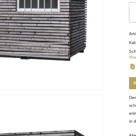
Art
Kat
Sch
Wac
B
Der
sch
eri
in 
Abe