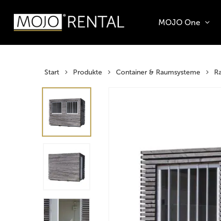
Zum
Zur
Skip
Inhalt
Navigation
to
MOJO One
springen
springen
main
Products
content
search
Hit enter t
Start
Produkte
Container & Raumsysteme
R