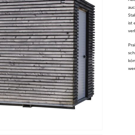
auc
Sta
ist
ver
Pra
sch
kön
wer