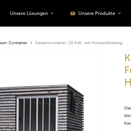
Unsere Lösungen
Unsere Produkte
o search or ESC to close
aum-Container
Kassencontainer, 10 Fuß’, mit Holzverkleidung
K
F
H
Das
kle
Kas