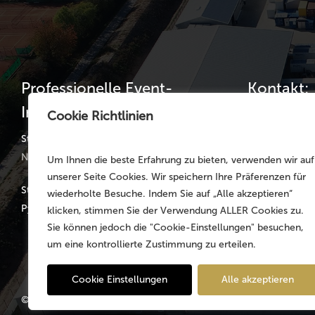
Professionelle Event-
Kontakt:
Infrastruktur
Cookie Richtlinien
Telefon: +49 
Telefax: +49 
Standorte:
Nürnberg | München | Köln | Hannover
Um Ihnen die beste Erfahrung zu bieten, verwenden wir auf
germany@mojo
unserer Seite Cookies. Wir speichern Ihre Präferenzen für
Stammsitz: Faber-Castell-Str. 11-20, D-90602
wiederholte Besuche. Indem Sie auf „Alle akzeptieren“
Pyrbaum
klicken, stimmen Sie der Verwendung ALLER Cookies zu.
Sie können jedoch die "Cookie-Einstellungen" besuchen,
um eine kontrollierte Zustimmung zu erteilen.
Cookie Einstellungen
Alle akzeptieren
© 2026 MOJO Rental Germany – Part of the
MOJO Holding Gr