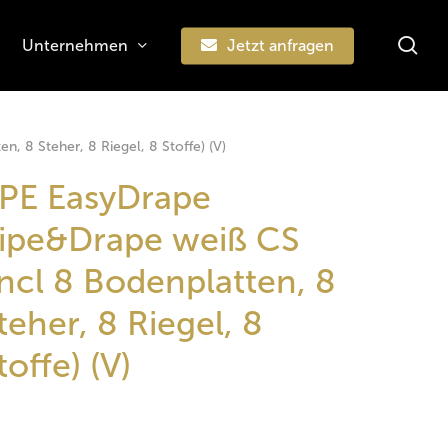
sea
Unternehmen
Jetzt anfragen
Suchen
, 8 Steher, 8 Riegel, 8 Stoffe) (V)
PE EasyDrape
ipe&Drape weiß CS
incl 8 Bodenplatten, 8
teher, 8 Riegel, 8
toffe) (V)