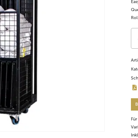
Eas
Que
Rol
Art
Kat
Sch
B
Für
Var
Ink