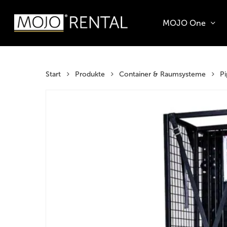
Skip
to
MOJO One
main
Products
content
search
Hit enter t
Start
Produkte
Container & Raumsysteme
Pi