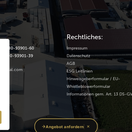
Rechtliches:
(0) 9180-93901-60
Impressum
(0) 9180-93901-39
Datenschutz
AGB
rental.com
ESG Leitlinien
Hinweisgeberformular / EU-
Whistleblowerformular
Informationen gem. Art. 13 DS-G
oup
Angebot anfordern
✕