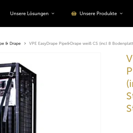
Unsere Lösungen
Unsere Produkte
o search or ESC to close
pe & Drape
VPE EasyDrape Pipe&Drape weiß CS (incl 8 Bodenplatten
V
P
(
S
S