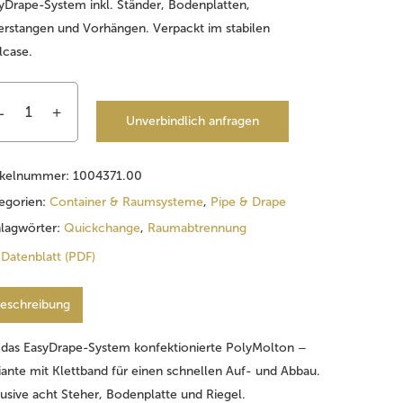
yDrape-System inkl. Ständer, Bodenplatten,
rstangen und Vorhängen. Verpackt im stabilen
lcase.
Unverbindlich anfragen
ikelnummer:
1004371.00
egorien:
Container & Raumsysteme
,
Pipe & Drape
lagwörter:
Quickchange
,
Raumabtrennung
Datenblatt (PDF)
eschreibung
 das EasyDrape-System konfektionierte PolyMolton –
iante mit Klettband für einen schnellen Auf- und Abbau.
lusive acht Steher, Bodenplatte und Riegel.