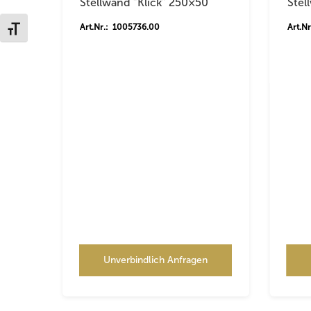
Stellwand “Klick” 250×50
Stel
Art.Nr.: 1005736.00
Art.N
Schrift vergrößern
Unverbindlich Anfragen