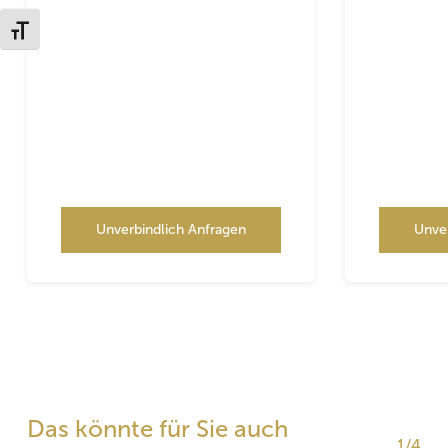
Schrift vergrößern
Unverbindlich Anfragen
Unve
Das könnte für Sie auch
1/4