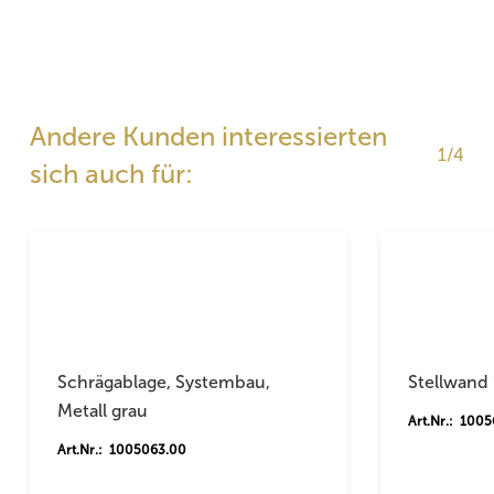
Andere Kunden interessierten
1/4
sich auch für:
Schrägablage, Systembau,
Stellwand 
Metall grau
Art.Nr.: 100
Art.Nr.: 1005063.00