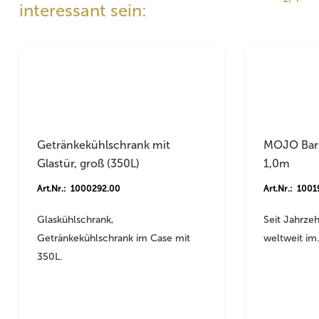
interessant sein:
Getränkekühlschrank mit
MOJO Barr
Glastür, groß (350L)
1,0m
Art.Nr.: 1000292.00
Art.Nr.: 100
Glaskühlschrank,
Seit Jahrze
Getränkekühlschrank im Case mit
weltweit i
350L.