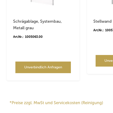
Schrägablage, Systembau,
Stellwand 
Metall grau
Art.Nr.: 100
Art.Nr.: 1005063.00
Unve
Unverbindlich Anfragen
*Preise zzgl. MwSt und Servicekosten (Reinigung)