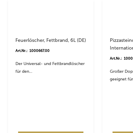
Feuerlöscher, Fettbrand, 6L (DE)
Pizzastei
Internatio
Art.Nr.: 1000667.00
Art.Nr.: 100
Der Universal- und Fettbrandlöscher
für den…
Großer Dopp
geeignet fü