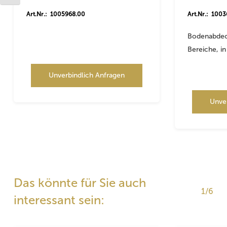
Art.Nr.: 1005968.00
Art.Nr.: 100
Bodenabdec
Bereiche, i
Unverbindlich Anfragen
Unve
Das könnte für Sie auch
1/6
interessant sein: