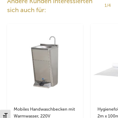
Andere Kunden interessierten
1/4
sich auch für:
Mobiles Handwaschbecken mit
Hygienefo
Warmwasser, 220V
2m x 100
Schrift vergrößern