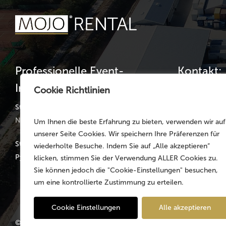
Professionelle Event-
Kontakt:
Infrastruktur
Cookie Richtlinien
Telefon: +49 
Telefax: +49 
Standorte:
Nürnberg | München | Köln | Hannover
Um Ihnen die beste Erfahrung zu bieten, verwenden wir auf
germany@mojo
unserer Seite Cookies. Wir speichern Ihre Präferenzen für
Stammsitz: Faber-Castell-Str. 11-20, D-90602
wiederholte Besuche. Indem Sie auf „Alle akzeptieren“
Pyrbaum
klicken, stimmen Sie der Verwendung ALLER Cookies zu.
Sie können jedoch die "Cookie-Einstellungen" besuchen,
um eine kontrollierte Zustimmung zu erteilen.
Cookie Einstellungen
Alle akzeptieren
© 2026 MOJO Rental Germany – Part of the
MOJO Holding Gr