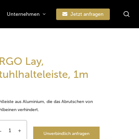
sea
Unternehmen
Jetzt anfragen
Suchen
RGO Lay,
tuhlhalteleiste, 1m
hlleiste aus Aluminium, die das Abrutschen von
hlbeinen verhindert.
Unverbindlich anfragen