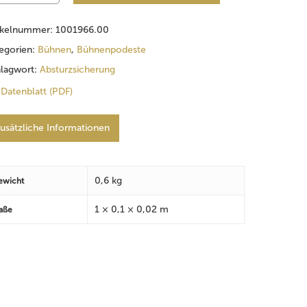
ikelnummer:
1001966.00
egorien:
Bühnen
,
Bühnenpodeste
lagwort:
Absturzsicherung
Datenblatt (PDF)
usätzliche Informationen
0,6 kg
ewicht
1 × 0,1 × 0,02 m
aße