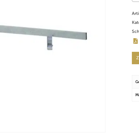
Art
Kat
Sch
Z
G
M