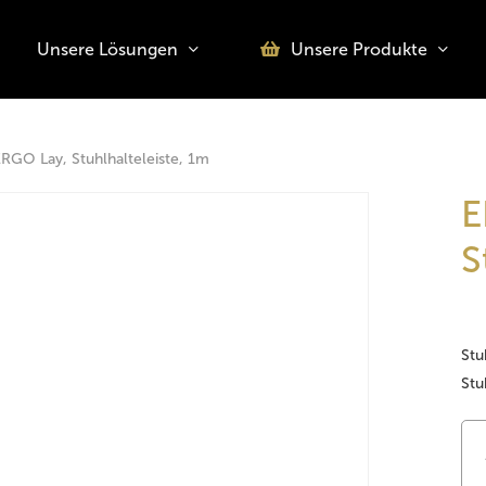
Unsere Lösungen
Unsere Produkte
o search or ESC to close
RGO Lay, Stuhlhalteleiste, 1m
E
S
Stu
Stu