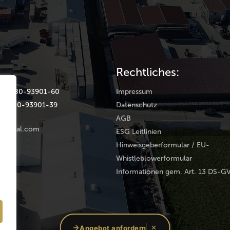
Rechtliches:
(0) 9180-93901-60
Impressum
(0) 9180-93901-39
Datenschutz
AGB
rental.com
ESG Leitlinien
Hinweisgeberformular / EU-
Whistleblowerformular
Informationen gem. Art. 13 DS-G
oup
Angebot anfordern
✕