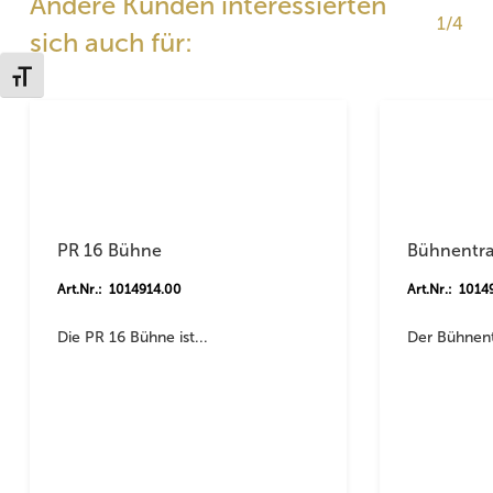
Andere Kunden interessierten
1/4
sich auch für:
Schrift vergrößern
PR 16 Bühne
Bühnentrai
Art.Nr.: 1014914.00
Art.Nr.: 1014
Die PR 16 Bühne ist...
Der Bühnentr