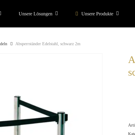
Unsere Lösungen
Unsere Produkte
search or ESC to close
deln
Absperrständer Edelstahl, schwarz 2m
A
s
Art
Kat