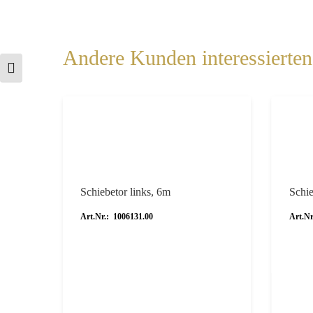
Andere Kunden interessierten 
Schrift vergrößern
Schiebetor links, 6m
Schie
Art.Nr.: 1006131.00
Art.Nr