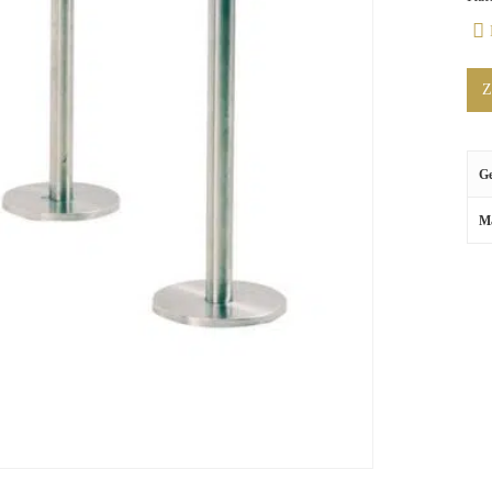
Z
G
M