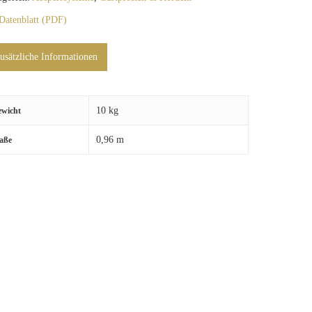
Datenblatt (PDF)
usätzliche Informationen
10 kg
ewicht
0,96 m
aße