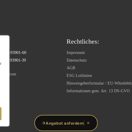
Rechtliches:
) 9180-93901-60
Impressum
) 9180-93901-39
Datenschutz
r
AGB
ntal.com
ESG Leitlinien
Hinweisgeberformular / EU-Whistlebl
Informationen gem. Art. 13 DS-GVO
Angebot anfordern
✕