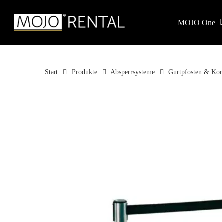
Skip
to
MOJO One
main
Products
content
search
Hit enter to 
Start
Produkte
Absperrsysteme
Gurtpfosten & Kor