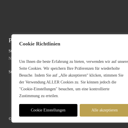
Professionelle Event-Infrastruktur
Kontakt:
Cookie Richtlinien
Standorte:
Telefon: +49 (0
Nürnberg | München | Köln | Hannover
Telefax: +49 (0
Um Ihnen die beste Erfahrung zu bieten, verwenden wir auf unsere
Seite Cookies. Wir speichern Ihre Präferenzen für wiederholte
Stammsitz: Faber-Castell-Str. 11-20, D-90602 Pyrbaum
germany@mojore
Besuche. Indem Sie auf „Alle akzeptieren“ klicken, stimmen Sie
der Verwendung ALLER Cookies zu. Sie können jedoch die
"Cookie-Einstellungen" besuchen, um eine kontrollierte
Zustimmung zu erteilen.
Cookie Einstellungen
Alle akzeptieren
© 2026 MOJO Rental Germany – Part of the
MOJO Holding Group