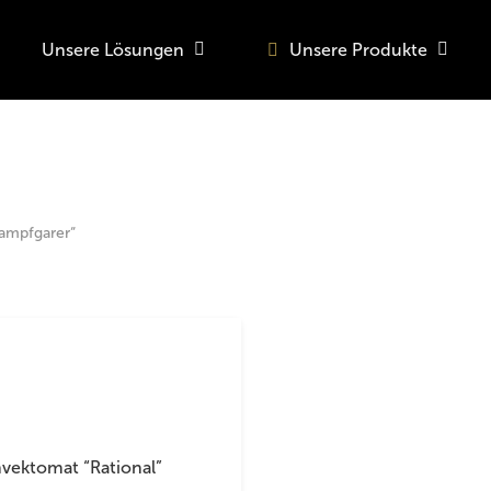
Unsere Lösungen
Unsere Produkte
o search or ESC to close
Dampfgarer“
vektomat “Rational”