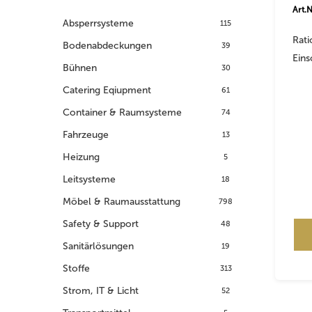
Art.
Absperrsysteme
115
Rat
Bodenabdeckungen
39
Ein
Bühnen
30
Catering Eqiupment
61
Container & Raumsysteme
74
Fahrzeuge
13
Heizung
5
Leitsysteme
18
Möbel & Raumausstattung
798
Safety & Support
48
Sanitärlösungen
19
Stoffe
313
Strom, IT & Licht
52