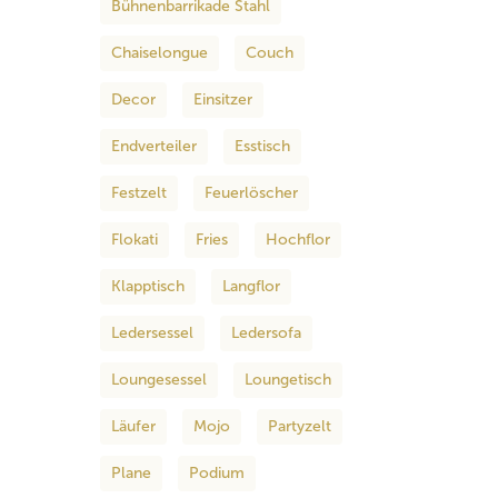
Bühnenbarrikade Stahl
Chaiselongue
Couch
Decor
Einsitzer
Endverteiler
Esstisch
Festzelt
Feuerlöscher
Flokati
Fries
Hochflor
Klapptisch
Langflor
Ledersessel
Ledersofa
Loungesessel
Loungetisch
Läufer
Mojo
Partyzelt
Plane
Podium