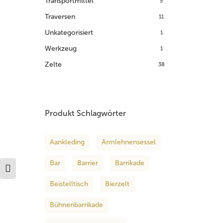
Transportmittel
5
Traversen
11
Unkategorisiert
1
Werkzeug
1
Zelte
38
Produkt Schlagwörter
Aankleding
Armlehnensessel
Bar
Barrier
Barrikade
Schrift vergrößern
Beistelltisch
Bierzelt
Bühnenbarrikade