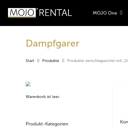
Zum
Zur
Skip
Inhalt
Navigation
to
MOJO One
springen
springen
main
Products
content
search
Hit enter t
Dampfgarer
Start
Produkte
Produkte verschlagwortet mit „
Warenkorb ist leer.
Kon
Produkt-Kategorien