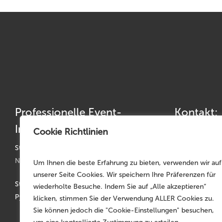
Professionelle Event-
Kontakt:
Infrastruktur
Cookie Richtlinien
Telefon: +49 
Telefax: +49 
Standorte:
Nürnberg | München | Köln | Hannover
Um Ihnen die beste Erfahrung zu bieten, verwenden wir auf
germany@mojo
unserer Seite Cookies. Wir speichern Ihre Präferenzen für
Stammsitz: Faber-Castell-Str. 11-20, D-90602
wiederholte Besuche. Indem Sie auf „Alle akzeptieren“
Pyrbaum
klicken, stimmen Sie der Verwendung ALLER Cookies zu.
Sie können jedoch die "Cookie-Einstellungen" besuchen,