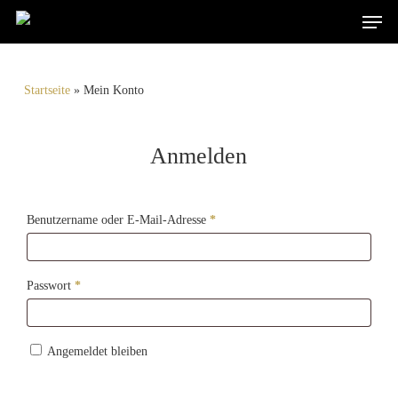
Men
Skip
Products
to
search
Suchen
main
content
Startseite
»
Mein Konto
Anmelden
Erforderlich
Benutzername oder E-Mail-Adresse
*
Erforderlich
Passwort
*
Angemeldet bleiben