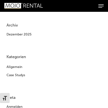
Men
Zum
Zur
Skip
Products
Inhalt
Navigation
to
search
Suchen
springen
springen
main
content
Archiv
Dezember 2025
Kategorien
Allgemein
Case Studys
Meta
Schrift vergrößern
Anmelden