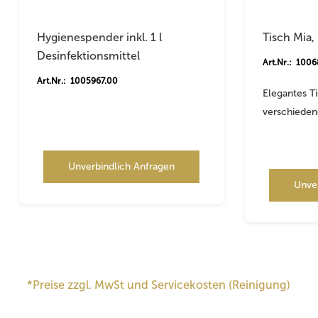
Hygienespender inkl. 1 l
Tisch Mia,
Desinfektionsmittel
Art.Nr.: 100
Art.Nr.: 1005967.00
Elegantes T
verschieden
Unverbindlich Anfragen
Unve
*Preise zzgl. MwSt und Servicekosten (Reinigung)