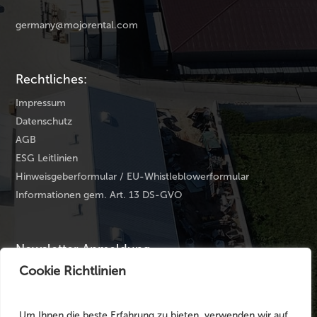
germany@mojorental.com
Rechtliches:
Impressum
Datenschutz
AGB
ESG Leitlinien
Hinweisgeberformular / EU-Whistleblowerformular
Informationen gem. Art. 13 DS-GVO
Newsletter Anmeldung
Cookie Richtlinien
Ihre E-Mail Adresse
*
Um Ihnen die beste Erfahrung zu bieten, verwenden wir auf