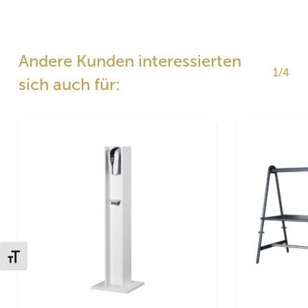
Andere Kunden interessierten
1/4
sich auch für:
Schrift vergrößern